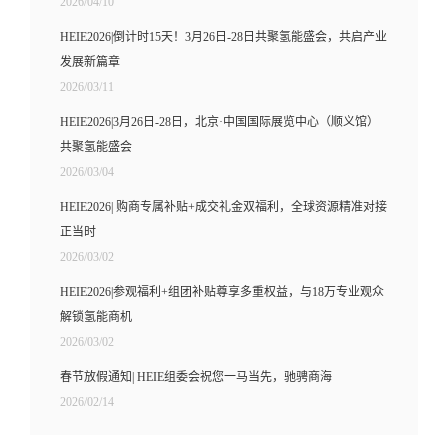
2026/04/10
HEIE2026|倒计时15天！3月26日-28日共聚氢能盛会，共启产业
发展新篇章
2026/03/11
HEIE2026|3月26日-28日，北京·中国国际展览中心（顺义馆）
共聚氢能盛会
2026/03/04
HEIE2026| 购商专属补贴+成交礼金双福利，全球资源精准对接
正当时
2026/03/02
HEIE2026|参观福利+组团补贴尊享多重权益，与18万专业观众
解锁氢能商机
2026/03/02
春节放假通知| HEIE组委会祝您一马当先，驰骋商海
2026/02/14