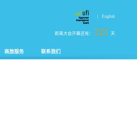
| English
221
距离大会开幕还有：
天
商旅服务
联系我们