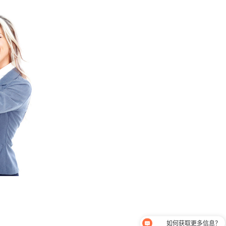
如何获取更多信息？