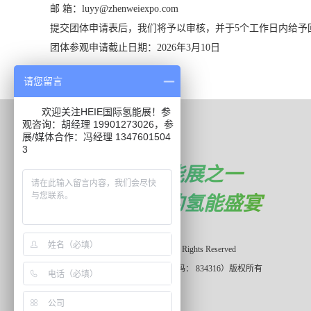
邮 箱：luyy@zhenweiexpo.com
提交团体申请表后，我们将予以审核，并于5个工作日内给予
团体参观申请截止日期：2026年3月10日
请您留言
欢迎关注HEIE国际氢能展！参
观咨询：胡经理 19901273026，参
联系我们
展/媒体合作：冯经理 1347601504
3
世界三大氢能展之一
一年一度的氢能盛宴
Copyright © 2025 heieexpo.com All Rights Reserved
北京振威展览有限公司（证券代码： 834316）版权所有
京ICP备05086866号-103