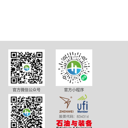
官方微信公众号
官方小程序